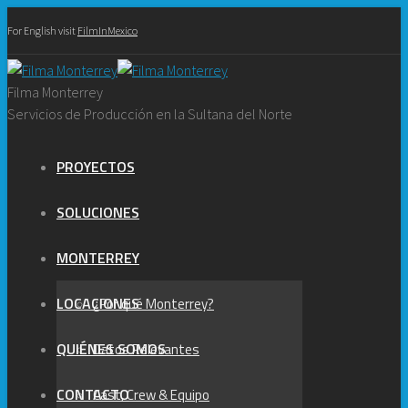
For English visit
FilmInMexico
Filma Monterrey
Servicios de Producción en la Sultana del Norte
PROYECTOS
SOLUCIONES
MONTERREY
LOCACIONES
¿Por qué Monterrey?
QUIÉNES SOMOS
Datos Relevantes
CONTACTO
Cast, Crew & Equipo