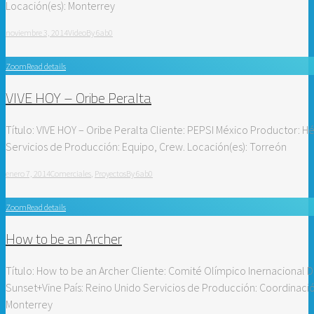
Locación(es): Monterrey
noviembre 3, 2014
Video
By
6ab0
Zoom
Read details
VIVE HOY – Oribe Peralta
Título: VIVE HOY – Oribe Peralta Cliente: PEPSI México Productor: H
Servicios de Producción: Equipo, Crew. Locación(es): Torreón
enero 7, 2014
Comerciales
,
Proyectos
By
6ab0
Zoom
Read details
How to be an Archer
Título: How to be an Archer Cliente: Comité Olímpico Inernacional 
Sunset+Vine País: Reino Unido Servicios de Producción: Coordinaci
Monterrey