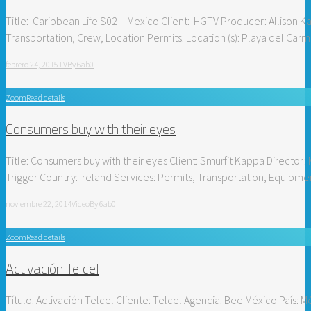
Title: Caribbean Life S02 – Mexico Client: HGTV Producer: Allison Ka
Transportation, Crew, Location Permits. Location (s): Playa del Ca
febrero 24, 2015
TV
By
6ab0
Zoom
Read details
Consumers buy with their eyes
Title: Consumers buy with their eyes Client: Smurfit Kappa Director
Trigger Country: Ireland Services: Permits, Transportation, Equipmen
noviembre 22, 2014
Video
By
6ab0
Zoom
Read details
Activación Telcel
Título: Activación Telcel Cliente: Telcel Agencia: Bee México País: