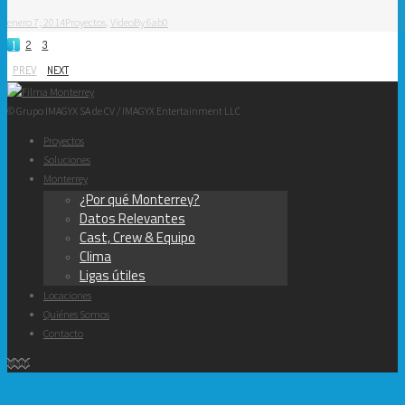
enero 7, 2014
Proyectos
,
Video
By
6ab0
1
2
3
PREV
NEXT
© Grupo IMAGYX SA de CV / IMAGYX Entertainment LLC
Proyectos
Soluciones
Monterrey
¿Por qué Monterrey?
Datos Relevantes
Cast, Crew & Equipo
Clima
Ligas útiles
Locaciones
Quiénes Somos
Contacto
Main