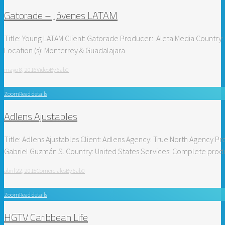
Gatorade – Jóvenes LATAM
Title: Young LATAM Client: Gatorade Producer: Aleta Media Country:
Location (s): Monterrey & Guadalajara
mayo 8, 2016
Video
By
6ab0
Zoom
Read details
Adlens Ajustables
Title: Adlens Ajustables Client: Adlens Agency: True North Agency 
Gabriel Guzmán S. Country: United States Services: Complete produc
abril 22, 2015
Comerciales
By
6ab0
Zoom
Read details
HGTV Caribbean Life