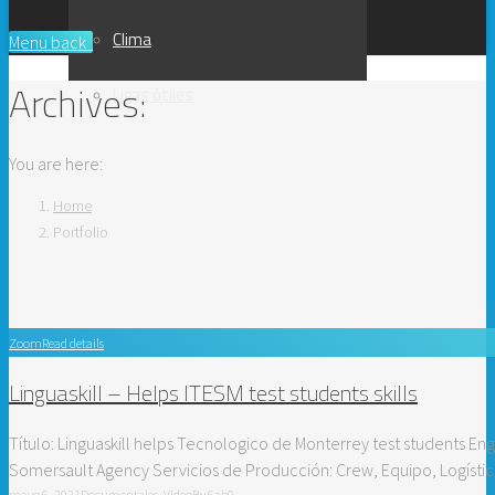
Clima
Menu
back
Archives:
Ligas útiles
You are here:
Home
Portfolio
Zoom
Read details
Linguaskill – Helps ITESM test students skills
Título: Linguaskill helps Tecnologico de Monterrey test students Eng
Somersault Agency Servicios de Producción: Crew, Equipo, Logísti
mayo 6, 2021
Documentales
,
Video
By
6ab0