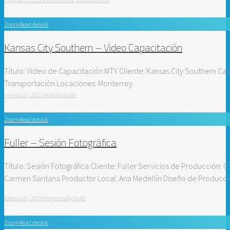
Zoom
Read details
Kansas City Southern – Video Capacitación
Título: Video de Capacitación MTY Cliente: Kansas City Southern Ca
Transportación Locaciones: Monterrey
marzo 23, 2021
Video
By
6ab0
Zoom
Read details
Fuller – Sesión Fotográfica
Título: Sesión Fotográfica Cliente: Fuller Servicios de Producción: C
Carmen Santana Productor Local: Ana Medellín Diseño de Producci
febrero 26, 2019
Proyectos
By
6ab0
Zoom
Read details