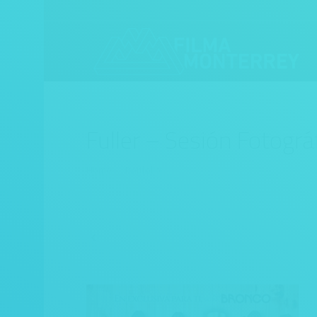
Fuller – Sesión Fotográ
You are here:
Home
Portfolio