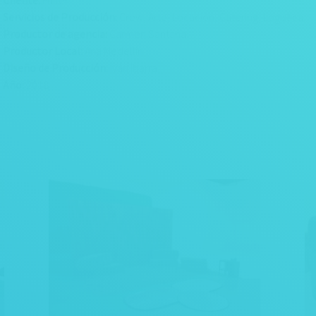
Cliente:
Fuller
Servicios de Producción:
Crew, Arte, Locación, Catering, Logística.
Productor de agencia:
Carmen Santana
Productor Local:
Ana Medellín
Diseño de Producción:
Iván Ibarra
Año:
2018