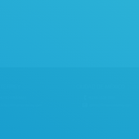
TERREY
CIUDAD DE MÉXICO
+52 81-3755-5501
+52 55-1328-3750
hola
@
filmamonterrey.com
cdmx
@
filmamonterrey.com