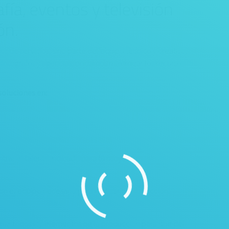
ía, eventos y televisión
ón.
 de servicios, sino parte del equipo técnico y creativo,
 fotógrafos y agencias, podamos maximizar los recursos
soluciones en:
trar el talento indicado para tu proyecto.
n el equipo necesario para realizar tu producción.
inar todos los elementos de la producción para que del