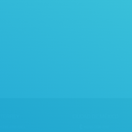
o a tu director trabajen de manera fluida, eficiente y
tas tranquilo para que tú y tu equipo se enfoquen sólo en
producto y regresen pronto.
TERREY
CIUDAD DE MÉXICO
+52 81-3755-5501
+52 55-1328-3750