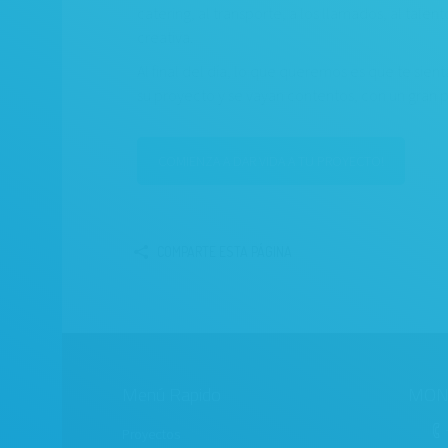
catering, al transporte, a los llamados, al talent
creativa.
Al final del día, lo que queremos es que te sien
su proyecto y se vayan contentos, con un gran 
COMIENZA A DAR VIDA A TU PROYECTO!
COMPARTE ESTA PÁGINA
Menú Rapido
MON
Proyectos