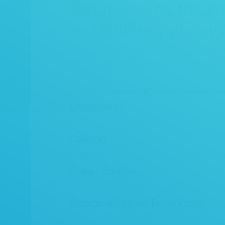
documentales, fotograf
en Monterrey y la regi
Sin embargo, no queremos ser sólo un proveedor
que de la mano de los productores, directores,
de cada producción.
Entre nuestras especialidades se encuentran 
Locaciones
Scouting, Permisos y Gerencia de locaciones.
Casting
Casting por Foto, Video o Presencial, para encon
Crew+Equipo
Armamos y administramos equipos de trabajo co
Coordinación de Producción
Nuestros productores se especializan en coord