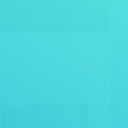
For English visit
FilmInMexico
CACIONES
QUIÉNES SOMOS
CONTACTO