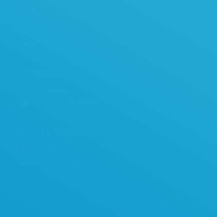
Locaciones
Quiénes Somos
Contacto
MONTERREY
+52 81-3755-5501
hola
@
filmamonterrey.com
CIUDAD DE MÉXICO
+52 55-1328-3750
cdmx
@
filmamonterrey.com