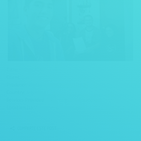
Title:
Young LATAM
Client:
Gatorade
Producer:
Aleta Media
Country:
Argentina
Services Provided:
Crew, Logistics, Equipment
Location (s):
Monterrey & Guadalajara
COMPARTE ESTE POST