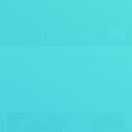
For English visit
FilmInMexico
MENU
Gatorade – Jóvenes LATAM
You are here:
Home
Portfolio